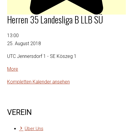
Herren 35 Landesliga B LLB SÜ
Herren
13:00
35
25. August 2018
Landesliga
UTC Jennersdorf 1 - SE Köszeg 1
B
LLB
about
More
SÜ
{title}
Kompletten Kalender ansehen
VEREIN
Über Uns