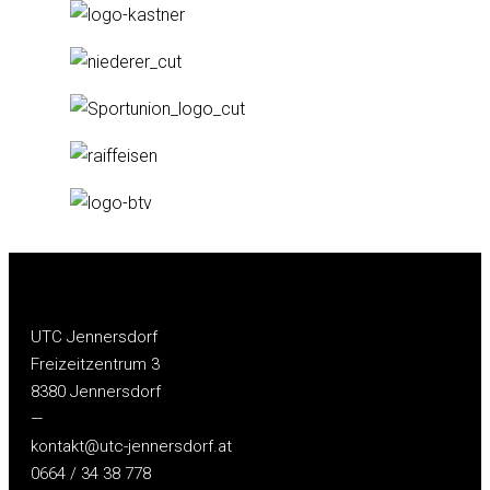
UTC Jennersdorf
Freizeitzentrum 3
8380 Jennersdorf
—
kontakt@utc-jennersdorf.at
0664 / 34 38 778