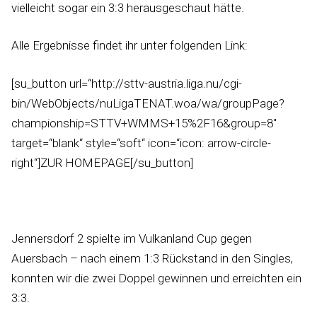
vielleicht sogar ein 3:3 herausgeschaut hätte.
Alle Ergebnisse findet ihr unter folgenden Link:
[su_button url=“http://sttv-austria.liga.nu/cgi-
bin/WebObjects/nuLigaTENAT.woa/wa/groupPage?
championship=STTV+WMMS+15%2F16&group=8″
target=“blank“ style=“soft“ icon=“icon: arrow-circle-
right“]ZUR HOMEPAGE[/su_button]
Jennersdorf 2 spielte im Vulkanland Cup gegen
Auersbach – nach einem 1:3 Rückstand in den Singles,
konnten wir die zwei Doppel gewinnen und erreichten ein
3:3.