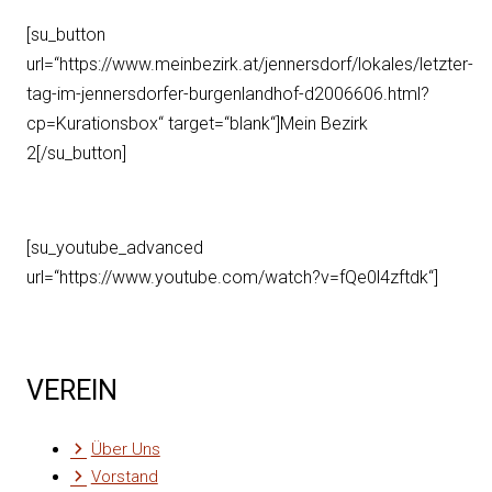
[su_button
url=“https://www.meinbezirk.at/jennersdorf/lokales/letzter-
tag-im-jennersdorfer-burgenlandhof-d2006606.html?
cp=Kurationsbox“ target=“blank“]Mein Bezirk
2[/su_button]
[su_youtube_advanced
url=“https://www.youtube.com/watch?v=fQe0l4zftdk“]
VEREIN
Über Uns
Vorstand